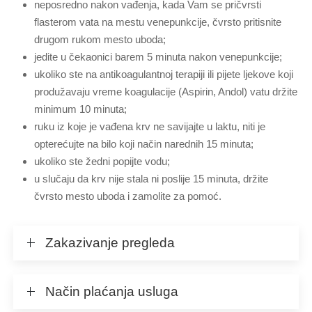
neposredno nakon vađenja, kada Vam se pričvrsti
flasterom vata na mestu venepunkcije, čvrsto pritisnite
drugom rukom mesto uboda;
jedite u čekaonici barem 5 minuta nakon venepunkcije;
ukoliko ste na antikoagulantnoj terapiji ili pijete ljekove koji
produžavaju vreme koagulacije (Aspirin, Andol) vatu držite
minimum 10 minuta;
ruku iz koje je vađena krv ne savijajte u laktu, niti je
opterećujte na bilo koji način narednih 15 minuta;
ukoliko ste žedni popijte vodu;
u slučaju da krv nije stala ni poslije 15 minuta, držite
čvrsto mesto uboda i zamolite za pomoć.
Zakazivanje pregleda
Način plaćanja usluga